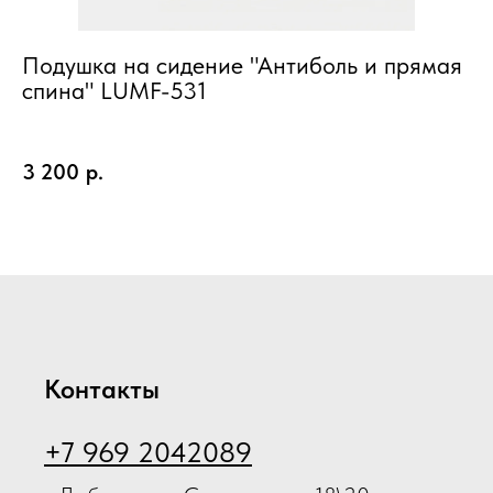
Подушка на сидение "Антиболь и прямая
П
спина" LUMF-531
O
3 200
р.
6
Контакты
+7 969 2042089