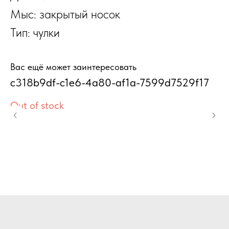
Мыс: закрытый носок
Тип: чулки
Вас ещё может заинтересовать
c318b9df-c1e6-4a80-af1a-7599d7529f17
К
п
Out of stock
"
Ко
г
же
ф
6
ор
1
фи
см