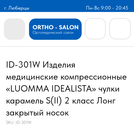
г. Люберцы
Пн-Вс 9:00 - 20:45
ORTHO - SALON
Ортопедический салон
ID-301W Изделия
медицинские компрессионные
«LUOMMA IDEALISTA» чулки
карамель S(II) 2 класс Лонг
закрытый носок
SKU:
ID-301W