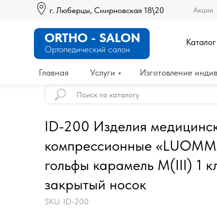
г. Люберцы, Смирновская 18\20
Акции
ORTHO - SALON
Каталог
Ортопедический салон
Главная
Услуги
Изготовление индив
ID-200 Изделия медицинс
компрессионные «LUOMMA
гольфы карамель M(III) 1 к
закрытый носок
SKU:
ID-200