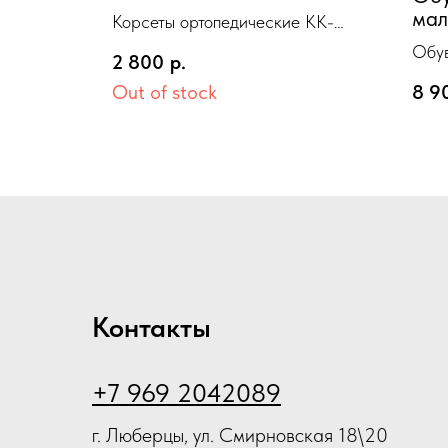
ортопедические КК-
ный
ма
Корсеты ортопедические КК-
"ЭКОТЕН"-Т2 бежевый
по 
"ЭКОТЕН" Корсеты
Обув
XS-S 65-82 см
2 800
р.
630
ортопедические КК-"ЭКОТЕН"-
мал
сер
Out of stock
8 9
Т2 бежевый XS-S 65-82 см
882
туф
газ
сери
Женс
Контакты
+7 969 2042089
г. Люберцы, ул. Смирновская 18\20