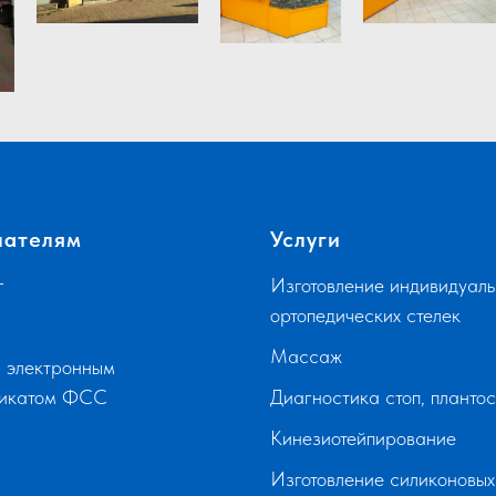
пателям
Услуги
г
Изготовление индивидуаль
ортопедических стелек
Массаж
 электронным
фикатом ФСС
Диагностика стоп, планто
Кинезиотейпирование
Изготовление силиконовых