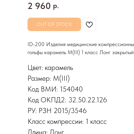
2 960
р.
OUT OF STOCK
ID-200 Изделия медицинские компрессион
гольфы карамель M(III) 1 класс Лонг закрытый
Цвет: карамель
Размер: M(III)
Код ВМИ: 154040
Код ОКПД2: 32.50.22.126
РУ: РЗН 2015/3546
Класс компрессии: 1 класс
Длина: Лонг