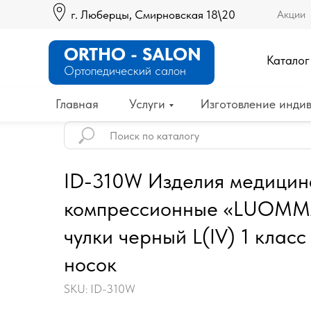
г. Люберцы, Смирновская 18\20
Акции
ORTHO - SALON
Каталог
Ортопедический салон
Главная
Услуги
Изготовление индив
ID-310W Изделия медицин
компрессионные «LUOMMA
чулки черный L(IV) 1 клас
носок
SKU:
ID-310W