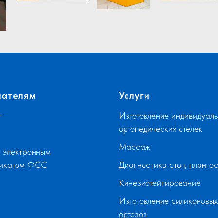
пателям
Услуги
г
Изготовление индивидуаль
ортопедических стелек
Массаж
 электронным
фикатом ФСС
Диагностика стоп, планто
Кинезиотейпирование
Изготовление силиконовых
ортезов