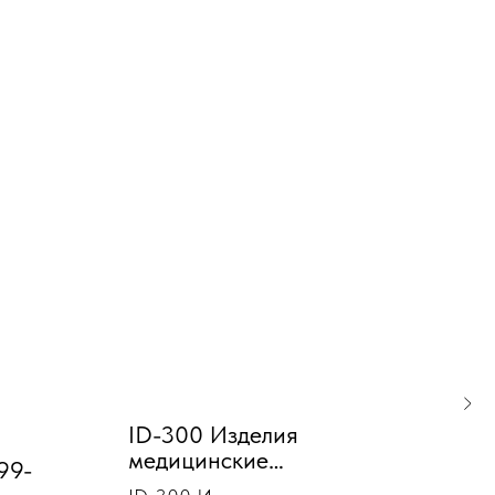
ID-300 Изделия
медицинские
Об
99-
компрессионные
ма