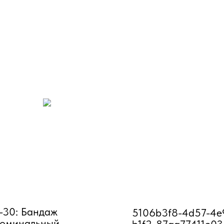
30: Бандаж
5106b3f8-4d57-4e
оминальный
b1f2-87aa77411e03