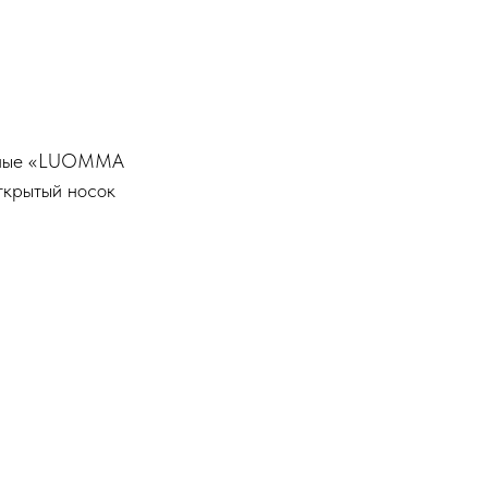
онные «LUOMMA
открытый носок