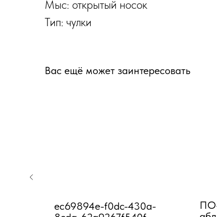
Мыс: открытый носок
Тип: чулки
Вас ещё может заинтересовать
ПО-
-b437-
ec69894e-f0dc-430a-
абд
8cda-62a9267f540f