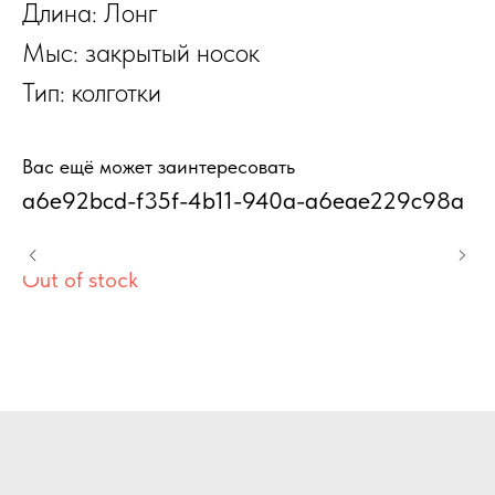
Длина: Лонг
Мыс: закрытый носок
Тип: колготки
Вас ещё может заинтересовать
a6e92bcd-f35f-4b11-940a-a6eae229c98a
1
Out of stock
Ou