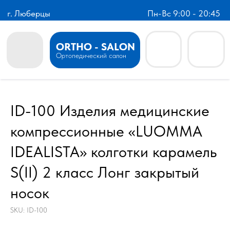
г. Люберцы
Пн-Вс 9:00 - 20:45
ORTHO - SALON
Ортопедический салон
ID-100 Изделия медицинские
компрессионные «LUOMMA
IDEALISTA» колготки карамель
S(II) 2 класс Лонг закрытый
носок
SKU:
ID-100