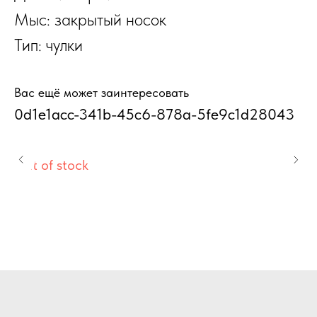
Мыс: закрытый носок
Тип: чулки
Вас ещё может заинтересовать
0d1e1acc-341b-45c6-878a-5fe9c1d28043
2
Out of stock
Ou