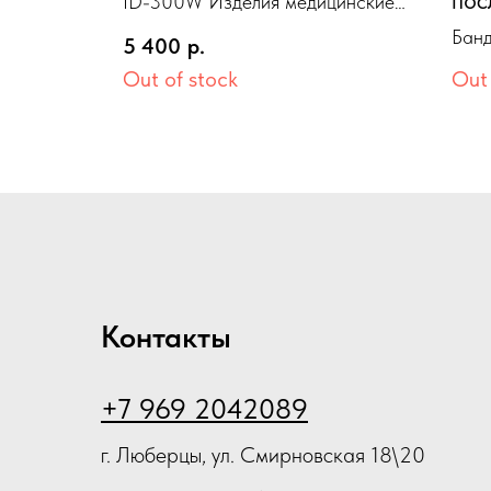
ID-300W Изделия медицинские
«LUOMMA IDEALISTA»
пос
компрессионные «LUOMMA
Банд
чулки черный S(II) 1 класс
5 400
р.
1 9
IDEALISTA» чулки черный S(II) 1
Норм. закрытый носок
пос
Out of stock
Out 
класс Норм. закрытый носок
посл
97 с
Контакты
+7 969 2042089
г. Люберцы, ул. Смирновская 18\20