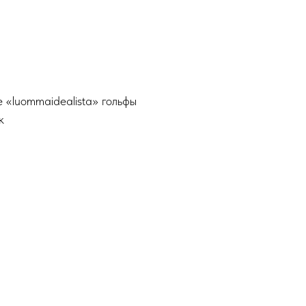
«luommaidealista» гольфы
к