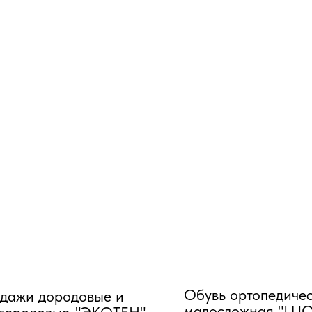
Обувь ортопедиче
дажи дородовые и
малосложная "L
леродовые-"ЭКОТЕН"