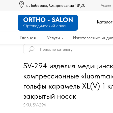
г. Люберцы, Смирновская 18\20
Акции
ORTHO - SALON
Каталог
Ортопедический салон
Главная
Услуги
Изготовление индив
SV-294 изделия медицинс
компрессионные «luommaid
гольфы карамель XL(V) 1 к
закрытый носок
SKU:
SV-294