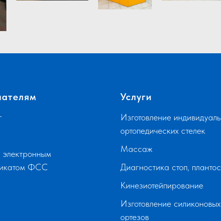
пателям
Услуги
г
Изготовление индивидуаль
ортопедических стелек
Массаж
 электронным
фикатом ФСС
Диагностика стоп, планто
Кинезиотейпирование
Изготовление силиконовых
ортезов