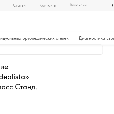
Вакансии
Статьи
Контакты
7
идуальных ортопедических стелек
Диагностика сто
кие
ealista»
ласс Станд.