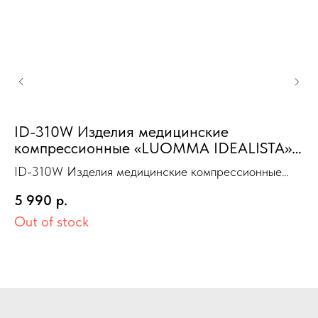
ID-310W Изделия медицинские
компрессионные «LUOMMA IDEALISTA»
чулки черный XL(V) 1 класс Лонг
П
ID-310W Изделия медицинские компрессионные
открытый носок
к
«LUOMMA IDEALISTA» чулки черный XL(V) 1 класс
5 990
р.
Лонг открытый носок
Out of stock
5