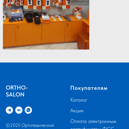
ORTHO-
Покупателям
SALON
Каталог
Акции
Оплата электронным
©2025 Ортопедический
сертификатом ФСС