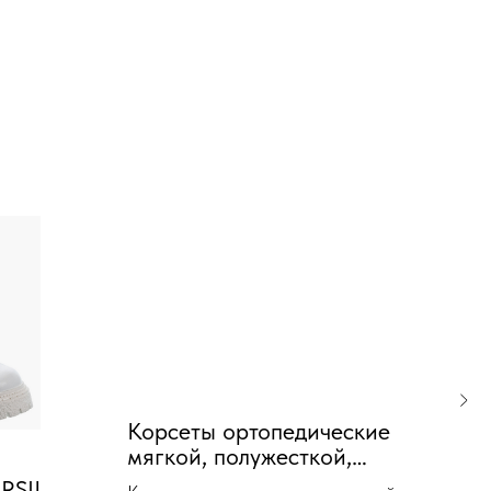
Корсеты ортопедические
Ко
мягкой, полужесткой,
КК
жесткой фиксации ПРР-
ор
RSIL-