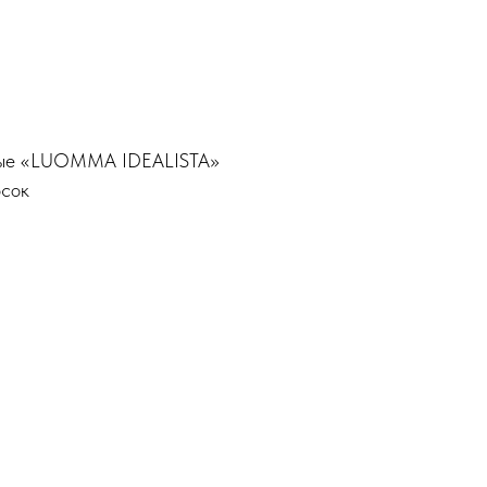
нные «LUOMMA IDEALISTA»
осок