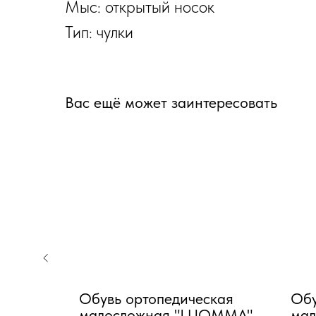
Мыс: открытый носок
Тип: чулки
Вас ещё может заинтересовать
Обувь ортопедическая
Обу
c9-
малосложная "LUOMMA"
ма