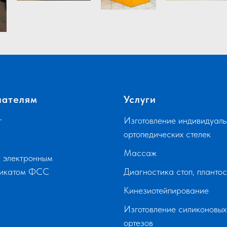
пателям
Услуги
г
Изготовление индивидуаль
ортопедических стелек
Массаж
 электронным
фикатом ФСС
Диагностика стоп, планто
Кинезиотейпирование
Изготовление силиконовых
ортезов