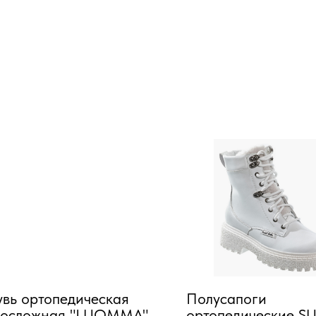
вь ортопедическая
Полусапоги
лосложная "LUOMMA"
ортопедические SU