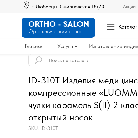
г. Люберцы, Смирновская 18\20
Акции
ORTHO - SALON
Каталог
Ортопедический салон
Главная
Услуги
Изготовление индив
ID-310T Изделия медицин
компрессионные «LUOMMA
чулки карамель S(II) 2 кла
открытый носок
SKU:
ID-310T