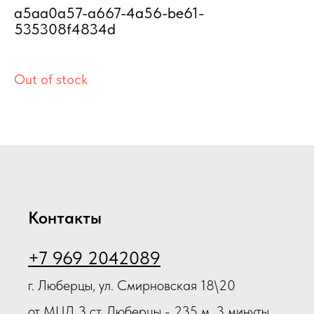
a5aa0a57-a667-4a56-be61-
Н
535308f4834d
Out of stock
2
Контакты
+7 969 2042089
г. Люберцы, ул. Смирновская 18\20
от МЦД 3 ст. Люберцы - 235 м, 3 минуты