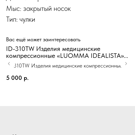
Мыс: закрытый носок
Тип: чулки
Вас ещё может заинтересовать
ID-310TW Изделия медицинские
И
компрессионные «LUOMMA IDEALISTA»
и
чулки карамель S(II) 2 класс Норм.
дл
ID-310TW Изделия медицинские компрессионные
Из
открытый носок
«LUOMMA IDEALISTA» чулки карамель S(II) 2 класс
хо
5 000
р.
7
Норм. открытый носок
на