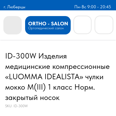
г. Люберцы
Пн-Вс 9:00 - 20:45
ORTHO - SALON
Ортопедический салон
ID-300W Изделия
медицинские компрессионные
«LUOMMA IDEALISTA» чулки
мокко M(III) 1 класс Норм.
закрытый носок
SKU:
ID-300W