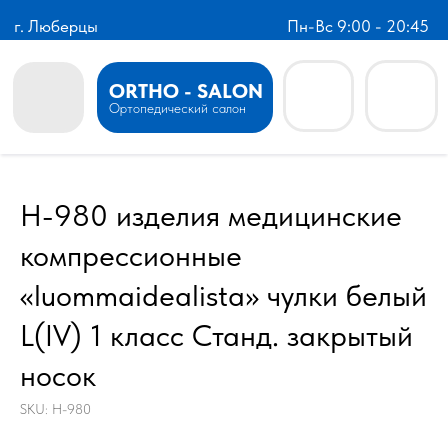
г. Люберцы
Пн-Вс 9:00 - 20:45
ORTHO - SALON
Ортопедический салон
H-980 изделия медицинские
компрессионные
«luommaidealista» чулки белый
L(IV) 1 класс Станд. закрытый
носок
SKU:
H-980