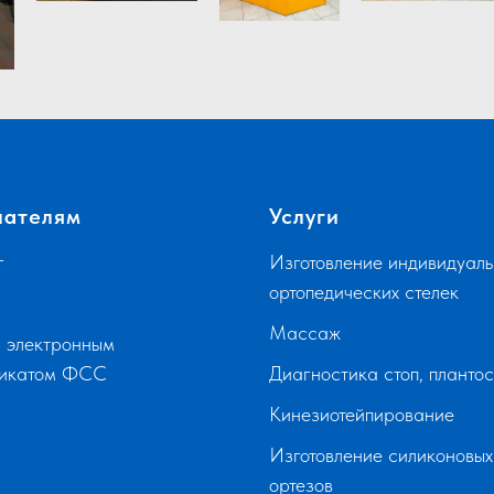
пателям
Услуги
г
Изготовление индивидуаль
ортопедических стелек
Массаж
 электронным
фикатом ФСС
Диагностика стоп, планто
Кинезиотейпирование
Изготовление силиконовых
ортезов