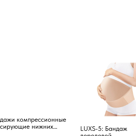
дажи компрессионные
сирующие нижних
LUXS-5: Бандаж
ечностей-"ЭКОТЕН" на
дородовой