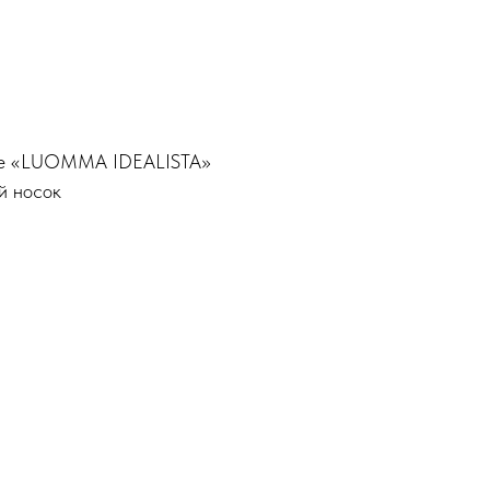
ные «LUOMMA IDEALISTA»
й носок