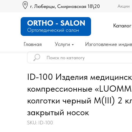
г. Люберцы, Смирновская 18\20
Акции
ORTHO - SALON
Каталог
Ортопедический салон
Главная
Услуги
Изготовление индив
ID-100 Изделия медицинс
компрессионные «LUOMMA
колготки черный M(III) 2 
закрытый носок
SKU:
ID-100