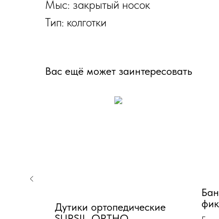
Мыс: закрытый носок
Тип: колготки
Вас ещё может заинтересовать
Бан
фик
Дутики ортопедические
кон
SURSIL-ORTHO