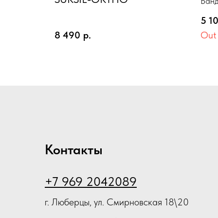
инские
Бан
TA»
кол
OMMA
фик
(II) 1
"ЭК
5 1
рамель
кон
ый
40-
8 490
р.
Out 
тый носок
кол
(Т3)
Контакты
+7 969 2042089
г. Люберцы, ул. Смирновская 18\20