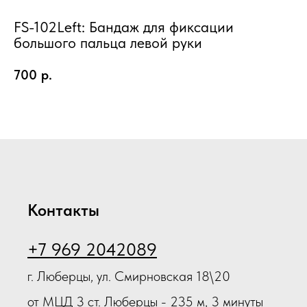
к
чу
FS-102Left: Бандаж для фиксации
ID
о
большого пальца левой руки
«L
3
Но
700
р.
Ou
Контакты
+7 969 2042089
г. Люберцы, ул. Смирновская 18\20
от МЦД 3 ст. Люберцы - 235 м, 3 минуты