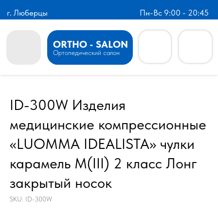
г. Люберцы
Пн-Вс 9:00 - 20:45
ORTHO - SALON
Ортопедический салон
ID-300W Изделия
медицинские компрессионные
«LUOMMA IDEALISTA» чулки
карамель M(III) 2 класс Лонг
закрытый носок
SKU:
ID-300W