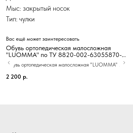
Мыс: закрытый носок
Тип: чулки
Вас ещё может заинтересовать
Обувь ортопедическая малосложная
8
"LUOMMA" по ТУ 8820-002-63055870-
2013 серийного производства туфли
Ou
Обувь ортопедическая малосложная "LUOMMA" по
Женская лак агат р-р 37
ТУ 8820-002-63055870-2013 серийного
2 200
р.
производства туфли Женская лак агат р-р 37