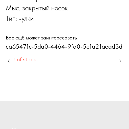
Мыс: закрытый носок
Тип: чулки
Вас ещё может заинтересовать
ca65471c-5da0-4464-9fd0-5e1a21aead3d
О
"
Out of stock
2
Об
Ж
ТУ
2
пр