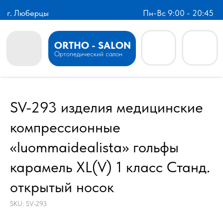
г. Люберцы
Пн-Вс 9:00 - 20:45
ORTHO - SALON
Ортопедический салон
SV-293 изделия медицинские
компрессионные
«luommaidealista» гольфы
карамель XL(V) 1 класс Станд.
открытый носок
SKU:
SV-293