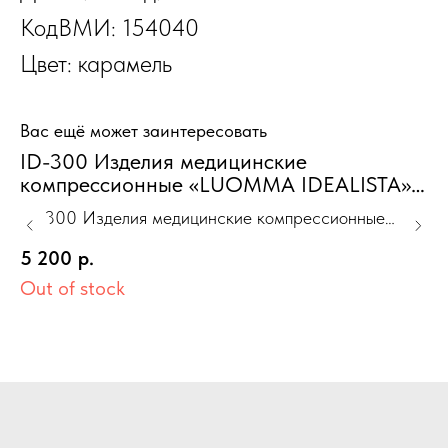
КодВМИ: 154040
Цвет: карамель
Вас ещё может заинтересовать
ID-300 Изделия медицинские
Б
компрессионные «LUOMMA IDEALISTA»
"
чулки черный XS(I) 1 класс Норм.
11
ID-300 Изделия медицинские компрессионные
Ба
закрытый носок
«LUOMMA IDEALISTA» чулки черный XS(I) 1 класс
по
Ou
5 200
р.
Норм. закрытый носок
Out of stock