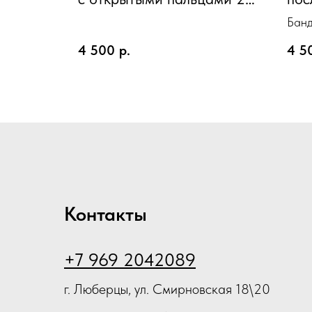
класс компрессии ID-501
"Э
Банд
пос
"ЭК
беж
4 500
р.
4 5
беже
Контакты
+7 969 2042089
г. Люберцы, ул. Смирновская 18\20