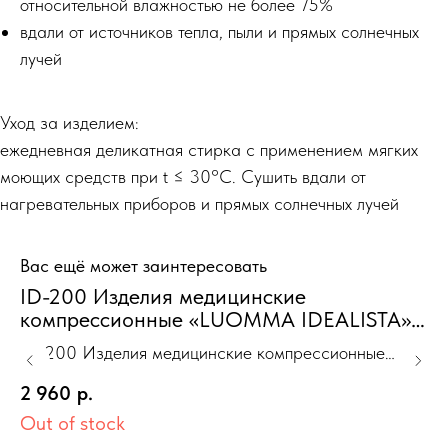
относительной влажностью не более 75%
вдали от источников тепла, пыли и прямых солнечных
лучей
Уход за изделием:
ежедневная деликатная стирка с применением мягких
моющих средств при t ≤ 30°С. Сушить вдали от
нагревательных приборов и прямых солнечных лучей
Вас ещё может заинтересовать
ID-200 Изделия медицинские
6
компрессионные «LUOMMA IDEALISTA»
4
гольфы черный L(IV) 1 класс Норм.
ID-200 Изделия медицинские компрессионные
закрытый носок
Ou
«LUOMMA IDEALISTA» гольфы черный L(IV) 1 класс
2 960
р.
Норм. закрытый носок
Out of stock