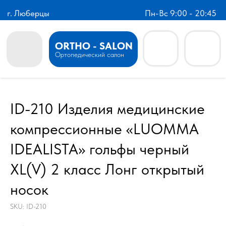
г. Люберцы
Пн-Вс 9:00 - 20:45
ORTHO - SALON
Ортопедический салон
ID-210 Изделия медицинские
компрессионные «LUOMMA
IDEALISTA» гольфы черный
XL(V) 2 класс Лонг открытый
носок
SKU:
ID-210