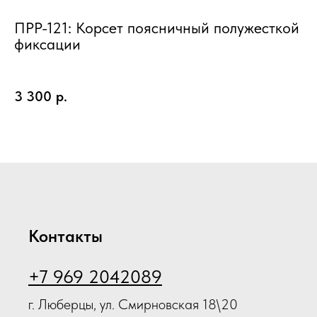
ПРР-121: Корсет поясничный полужесткой
О
фиксации
"
2
Об
Ж
ТУ
3 300
р.
8
пр
Контакты
+7 969 2042089
г. Люберцы, ул. Смирновская 18\20