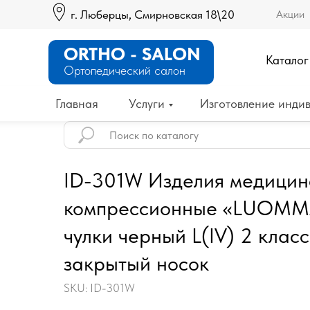
г. Люберцы, Смирновская 18\20
Акции
ORTHO - SALON
Каталог
Ортопедический салон
Главная
Услуги
Изготовление индив
ID-301W Изделия медицин
компрессионные «LUOMMA
чулки черный L(IV) 2 клас
закрытый носок
SKU:
ID-301W