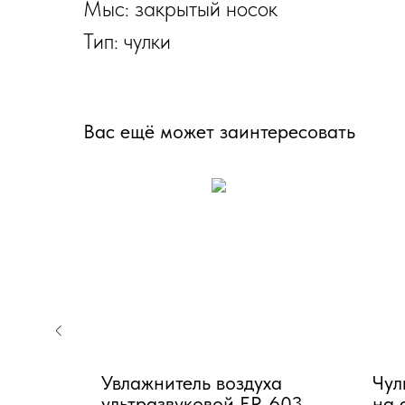
Мыс: закрытый носок
Тип: чулки
Вас ещё может заинтересовать
кая
Увлажнитель воздуха
Чул
OMMA"
ультразвуковой ER-603
на 