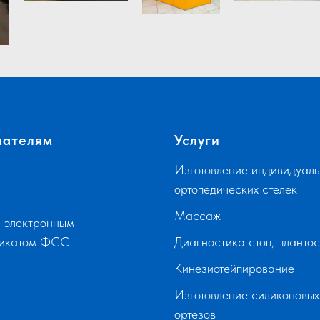
пателям
Услуги
г
Изготовление индивидуаль
ортопедических стелек
Массаж
 электронным
фикатом ФСС
Диагностика стоп, планто
Кинезиотейпирование
Изготовление силиконовых
ортезов