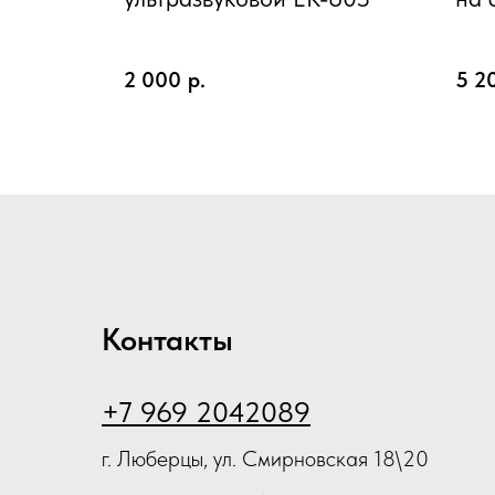
зак
ком
" по ТУ
дства
2 000
р.
5 2
2013
р
 туфли
р-р 40
Контакты
+7 969 2042089
г. Люберцы, ул. Смирновская 18\20