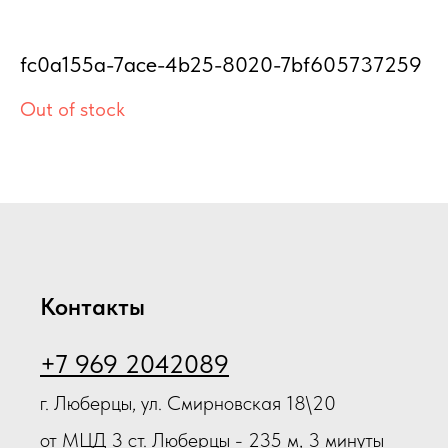
К
O
fc0a155a-7ace-4b25-8020-7bf605737259
Out of stock
8
Контакты
+7 969 2042089
г. Люберцы, ул. Смирновская 18\20
от МЦД 3 ст. Люберцы - 235 м, 3 минуты