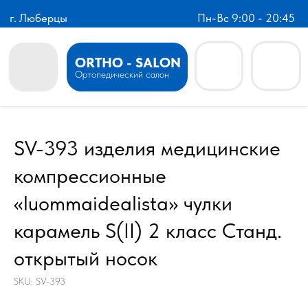
г. Люберцы
Пн-Вс 9:00 - 20:45
ORTHO - SALON
Ортопедический салон
SV-393 изделия медицинские
компрессионные
«luommaidealista» чулки
карамель S(II) 2 класс Станд.
открытый носок
SKU:
SV-393