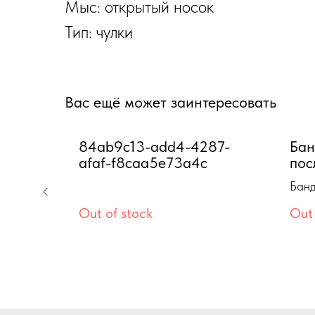
Мыс: открытый носок
Тип: чулки
Вас ещё может заинтересовать
30-
84ab9c13-add4-4287-
Бан
1c
afaf-f8caa5e73a4c
пос
пос
Банд
3 1
пос
Out of stock
Out 
посл
107 