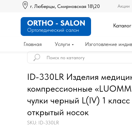
г. Люберцы, Смирновская 18\20
Акции
ORTHO - SALON
Каталог
Ортопедический салон
Главная
Услуги
Изготовление индив
ID-330LR Изделия медици
компрессионные «LUOMMA
чулки черный L(IV) 1 класс
открытый носок
SKU:
ID-330LR