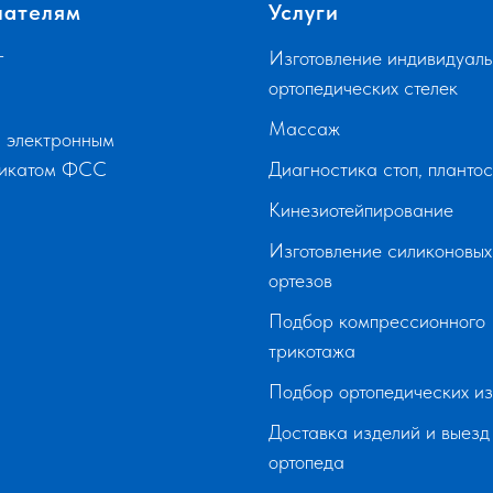
пателям
Услуги
г
Изготовление индивидуаль
ортопедических стелек
Массаж
 электронным
фикатом ФСС
Диагностика стоп, планто
Кинезиотейпирование
Изготовление силиконовых
ортезов
Подбор компрессионного
трикотажа
Подбор ортопедических и
Доставка изделий и выезд
ортопеда