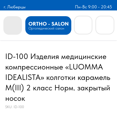
г. Люберцы
Пн-Вс 9:00 - 20:45
ORTHO - SALON
Ортопедический салон
ID-100 Изделия медицинские
компрессионные «LUOMMA
IDEALISTA» колготки карамель
M(III) 2 класс Норм. закрытый
носок
SKU:
ID-100