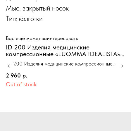
Мыс: закрытый носок
Тип: колготки
Вас ещё может заинтересовать
ID-200 Изделия медицинские
О
компрессионные «LUOMMA IDEALISTA»
"
гольфы карамель XXL(VI) 2 класс Лонг
2
ID-200 Изделия медицинские компрессионные
Об
закрытый носок
Ж
«LUOMMA IDEALISTA» гольфы карамель XXL(VI) 2
ТУ
2 960
р.
2
класс Лонг закрытый носок
пр
Out of stock