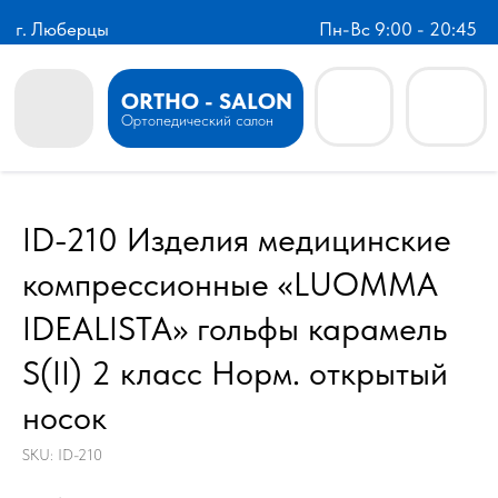
г. Люберцы
Пн-Вс 9:00 - 20:45
ORTHO - SALON
Ортопедический салон
ID-210 Изделия медицинские
компрессионные «LUOMMA
IDEALISTA» гольфы карамель
S(II) 2 класс Норм. открытый
носок
SKU:
ID-210