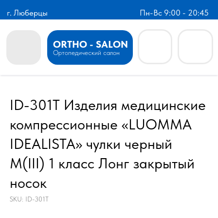
г. Люберцы
Пн-Вс 9:00 - 20:45
ORTHO - SALON
Ортопедический салон
ID-301T Изделия медицинские
компрессионные «LUOMMA
IDEALISTA» чулки черный
M(III) 1 класс Лонг закрытый
носок
SKU:
ID-301T