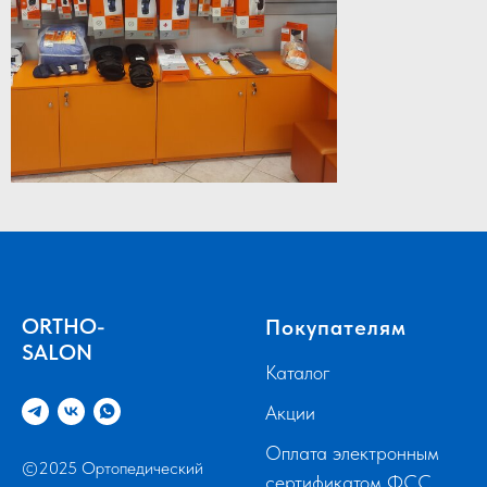
ORTHO-
Покупателям
SALON
Каталог
Акции
Оплата электронным
©2025 Ортопедический
сертификатом ФСС