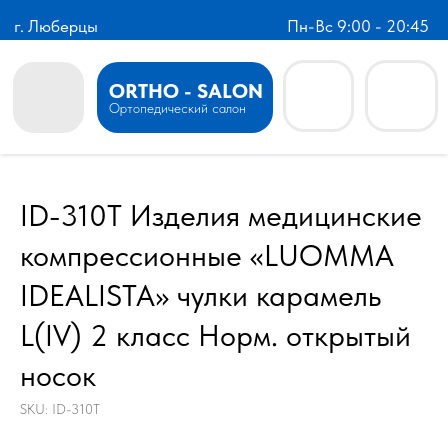
г. Люберцы
Пн-Вс 9:00 - 20:45
ORTHO - SALON
Ортопедический салон
ID-310T Изделия медицинские
компрессионные «LUOMMA
IDEALISTA» чулки карамель
L(IV) 2 класс Норм. открытый
носок
SKU:
ID-310T