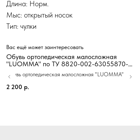
Длина: Норм.
Мыс: открытый носок
Тип: чулки
Вас ещё может заинтересовать
Обувь ортопедическая малосложная
I
"LUOMMA" по ТУ 8820-002-63055870-
к
2013 серийного производства Туфли
чу
Обувь ортопедическая малосложная "LUOMMA" по
ID
домашние Унисекс стар XXS(35-36)
з
ТУ 8820-002-63055870-2013 серийного
«L
2 200
р.
5
производства Туфли домашние Унисекс стар
Но
Ou
XXS(35-36)