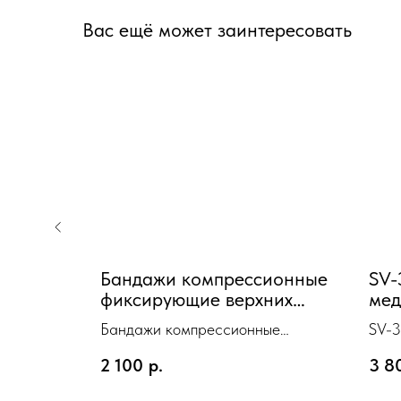
Вас ещё может заинтересовать
Бандажи компрессионные
SV-
фиксирующие верхних
мед
ad-
конечностей-"ЭКОТЕН"
ком
2
Бандажи компрессионные
SV-3
компрессионный на
«lu
фиксирующие верхних
ком
лучезапястный сустав
кар
2 100
р.
3 8
конечностей-"ЭКОТЕН"
«luo
КЛЗС-"ЭКОТЕН"(Т1)
Ста