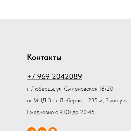
черный L 22-26 см
компрессионный на
XL(V
лучезапястный сустав КЛЗС-
носо
"ЭКОТЕН"(Т1) черный L 22-26
см
Контакты
+7 969 2042089
г. Люберцы, ул. Смирновская 18\20
от МЦД 3 ст. Люберцы - 235 м, 3 минуты
Ежедневно с 9:00 до 20:45