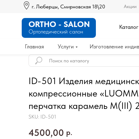
г. Люберцы, Смирновская 18\20
Акции
ORTHO - SALON
Каталог
Ортопедический салон
Главная
Услуги
Изготовление индив
ID-501 Изделия медицинс
компрессионные «LUOMMA
перчатка карамель M(III) 
SKU:
ID-501
4500,00
р.