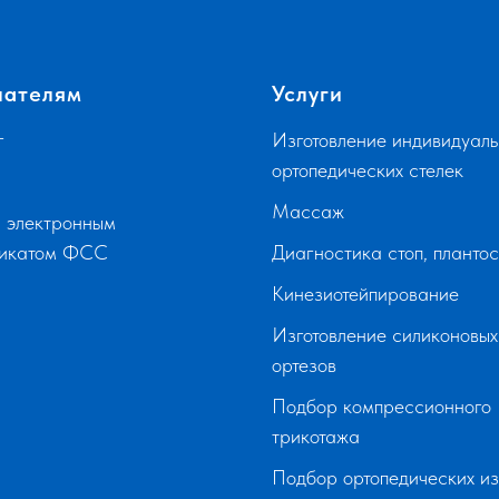
пателям
Услуги
г
Изготовление индивидуаль
ортопедических стелек
Массаж
 электронным
фикатом ФСС
Диагностика стоп, планто
Кинезиотейпирование
Изготовление силиконовых
ортезов
Подбор компрессионного
трикотажа
Подбор ортопедических и