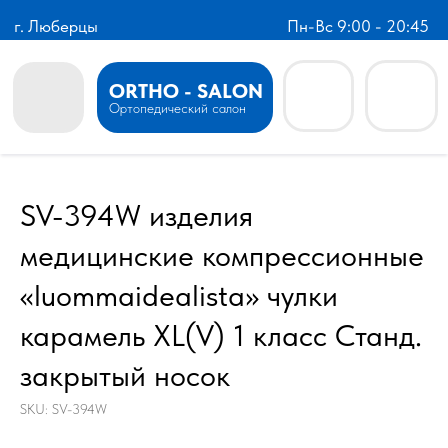
г. Люберцы
Пн-Вс 9:00 - 20:45
ORTHO - SALON
Ортопедический салон
SV-394W изделия
медицинские компрессионные
«luommaidealista» чулки
карамель XL(V) 1 класс Станд.
закрытый носок
SKU:
SV-394W