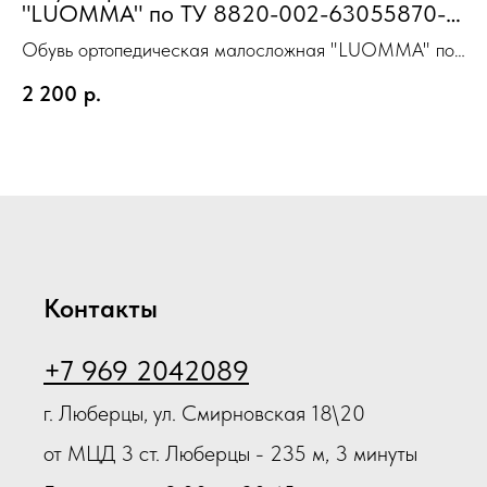
"LUOMMA" по ТУ 8820-002-63055870-
2013 серийного производства туфли
С
Обувь ортопедическая малосложная "LUOMMA" по
Женская розовое серебро р-р 37
ТУ 8820-002-63055870-2013 серийного
2 200
р.
1 
производства туфли Женская розовое серебро р-р
37
Контакты
+7 969 2042089
г. Люберцы, ул. Смирновская 18\20
от МЦД 3 ст. Люберцы - 235 м, 3 минуты