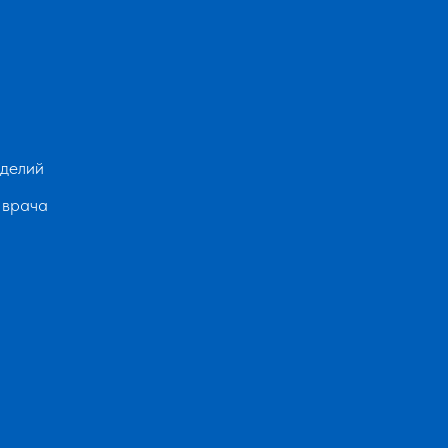
зделий
 врача