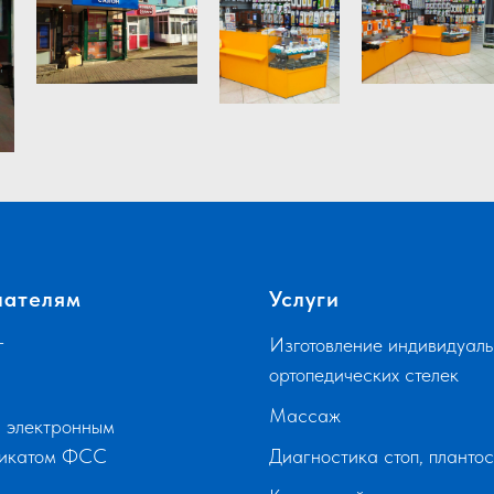
пателям
Услуги
г
Изготовление индивидуаль
ортопедических стелек
Массаж
 электронным
фикатом ФСС
Диагностика стоп, планто