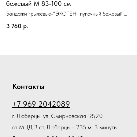
бежевый M 83-100 см
р
Бандажи грыжевые-"ЭКОТЕН" пупочный бежевый M
83-100 см
3 760
р.
8
Контакты
+7 969 2042089
г. Люберцы, ул. Смирновская 18\20
от МЦД 3 ст. Люберцы - 235 м, 3 минуты