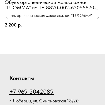
Обувь ортопедическая малосложная
Б
"LUOMMA" по ТУ 8820-002-63055870-
н
2013 серийного производства туфли
г
Обувь ортопедическая малосложная "LUOMMA" по
Ба
Женская красный р-р 40
(
ТУ 8820-002-63055870-2013 серийного
ко
2 200
р.
3
производства туфли Женская красный р-р 40
КГ
Ou
Контакты
+7 969 2042089
г. Люберцы, ул. Смирновская 18\20