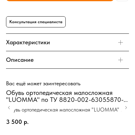
Консультация специалиста
Характеристики
Описание
Вас ещё может заинтересовать
Обувь ортопедическая малосложная
3
"LUOMMA" по ТУ 8820-002-63055870-
c
2013 серийного производства Туфли
Обувь ортопедическая малосложная "LUOMMA" по
домашние Унисекс маус M(40-41)
ТУ 8820-002-63055870-2013 серийного
Ou
3 500
р.
производства Туфли домашние Унисекс маус M(40-
41)