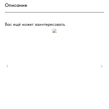
Описание
Вас ещё может заинтересовать
I
к
к
ID
з
«L
6
кл