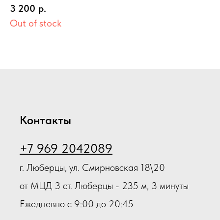
O
«LUOMMA IDEALISTA» рукав карамель XL(V) 1
3 200
р.
класс
Out of stock
9
Контакты
+7 969 2042089
г. Люберцы, ул. Смирновская 18\20
от МЦД 3 ст. Люберцы - 235 м, 3 минуты
Ежедневно с 9:00 до 20:45