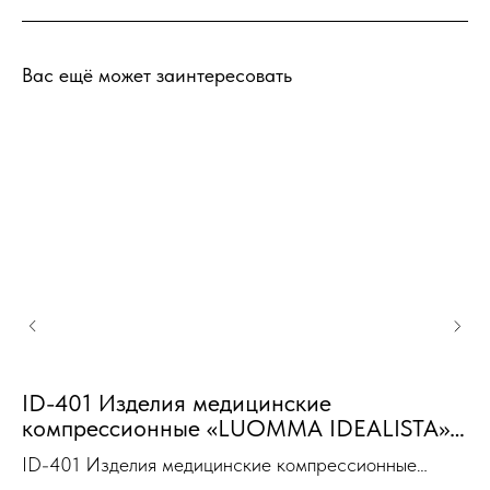
Вас ещё может заинтересовать
ID-401 Изделия медицинские
компрессионные «LUOMMA IDEALISTA»
рукав карамель XL(V) 1 класс
С
ID-401 Изделия медицинские компрессионные