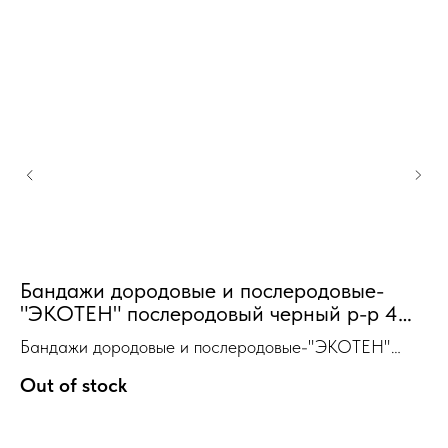
С
Бандажи дородовые и послеродовые-
м
"ЭКОТЕН" послеродовый черный р-р 4
108-112 см
Бандажи дородовые и послеродовые-"ЭКОТЕН"
послеродовый черный р-р 4 108-112 см
Out of stock
2 