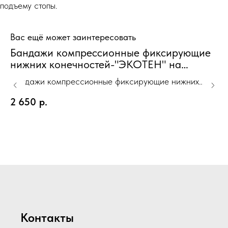
подъему стопы.
Вас ещё может заинтересовать
Бандажи компрессионные фиксирующие
0
нижних конечностей-"ЭКОТЕН" на
9
коленный сустав ККС-"ЭКОТЕН"(Т2)
Бандажи компрессионные фиксирующие нижних
серый XXXL 56-61 см
Ou
конечностей-"ЭКОТЕН" на коленный сустав ККС-
2 650
р.
"ЭКОТЕН"(Т2) серый XXXL 56-61 см
Контакты