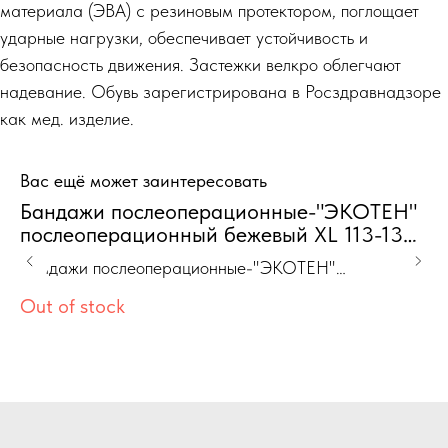
материала (ЭВА) с резиновым протектором, поглощает
ударные нагрузки, обеспечивает устойчивость и
безопасность движения. Застежки велкро облегчают
надевание. Обувь зарегистрирована в Росздравнадзоре
как мед. изделие.
Вас ещё может заинтересовать
Бандажи послеоперационные-"ЭКОТЕН"
О
послеоперационный бежевый XL 113-130
"
см
2
Бандажи послеоперационные-"ЭКОТЕН"
Об
Ж
послеоперационный бежевый XL 113-130 см
ТУ
Out of stock
1
пр