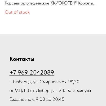
Т4 бежевый р-р 1 объем 57-69 см
O
Корсеты ортопедические КК-"ЭКОТЕН" Корсеты
ортопедические КК-"ЭКОТЕН"-Т4 бежевый р-р 1
Out of stock
8
объем 57-69 см
Контакты
+7 969 2042089
г. Люберцы, ул. Смирновская 18\20
от МЦД 3 ст. Люберцы - 235 м, 3 минуты
Ежедневно с 9:00 до 20:45