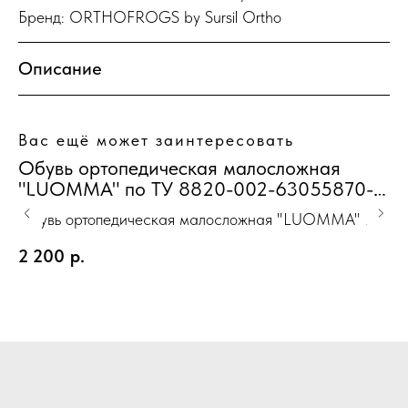
Бренд: ORTHOFROGS by Sursil Ortho
Описание
Вас ещё может заинтересовать
Обувь ортопедическая малосложная
О
"LUOMMA" по ТУ 8820-002-63055870-
"
2013 серийного производства туфли
2
Обувь ортопедическая малосложная "LUOMMA" по
Об
Женская ажур голубой р-р 36
Ж
ТУ 8820-002-63055870-2013 серийного
ТУ
2 200
р.
2
производства туфли Женская ажур голубой р-р 36
пр