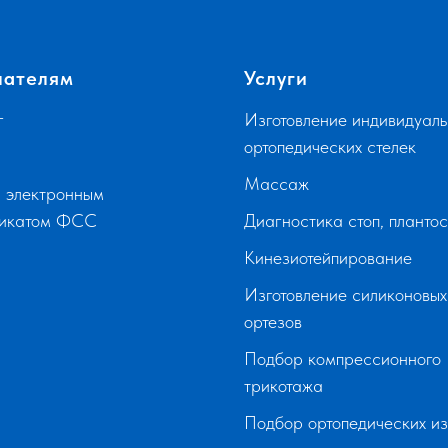
пателям
Услуги
г
Изготовление индивидуаль
ортопедических стелек
Массаж
 электронным
фикатом ФСС
Диагностика стоп, планто
Кинезиотейпирование
Изготовление силиконовых
ортезов
Подбор компрессионного
трикотажа
Подбор ортопедических и