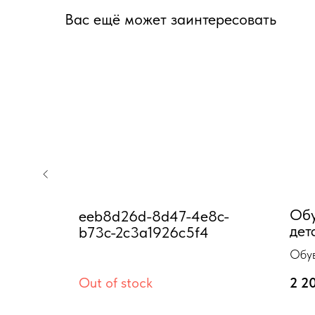
Вас ещё может заинтересовать
кая
Обу
eeb8d26d-8d47-4e8c-
OMMA"
дет
b73c-2c3a1926c5f4
сер
Обув
(20
" по ТУ
санд
дства
Out of stock
2 2
2013
р-р 
нисекс
 Туфли