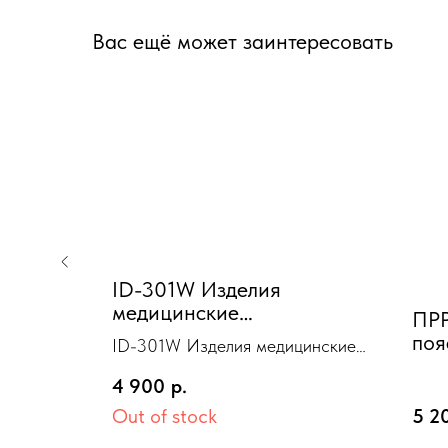
Вас ещё может заинтересовать
ID-301W Изделия
медицинские
кая
ПРР
компрессионные
OMMA"
поя
ID-301W Изделия медицинские
«LUOMMA IDEALISTA»
компрессионные «LUOMMA
чулки карамель S(II) 1
4 900
р.
IDEALISTA» чулки карамель S(II) 1
класс Норм. закрытый
" по ТУ
дства
Out of stock
5 2
носок
класс Норм. закрытый носок
2013
ая ночь