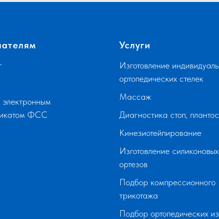
пателям
Услуги
г
Изготовление индивидуаль
ортопедических стелек
Массаж
 электронным
фикатом ФСС
Диагностика стоп, планто
Кинезиотейпирование
Изготовление силиконовых
ортезов
Подбор компрессионного
трикотажа
Подбор ортопедических и