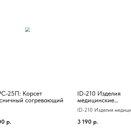
С-25П: Корсет
ID-210 Изделия
сничный согревающий
медицинские
компрессионные
ID-210 Изделия медиц
«LUOMMA IDEALI
компрессионные «LU
гольфы черный XL(
00
р.
3 190
р.
IDEALISTA» гольфы чер
класс Норм. откры