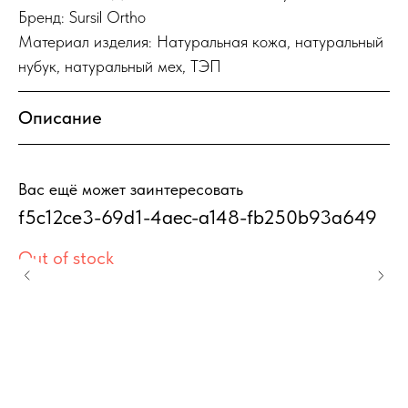
Бренд: Sursil Ortho
Материал изделия: Натуральная кожа, натуральный
нубук, натуральный мех, ТЭП
Описание
Вас ещё может заинтересовать
f5c12ce3-69d1-4aec-a148-fb250b93a649
К
п
Out of stock
"
Ко
г
же
ф
Ou
ор
8
фи
вы