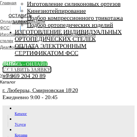
Главная
Изготовление силиконовых ортезов
Кинезиотейпирование
ОСТАВИТЬ
Подбор компрессионного трикотажа
Оплата сертификатом
ЗАЯВКУ
Подбор ортопедических изделий
ФСС
ИЗГОТОВЛЕНИЕ ИНДИВИДУАЛЬНЫХ
Изготовление индивидуальных ортопедических
ОРТОПЕДИЧЕСКИХ СТЕЛЕК
стелек
ОПЛАТА ЭЛЕКТРОННЫМ
Диагностика стоп
СЕРТИФИКАТОМ ФСС
Ортопедический
салон
ORTHO -
ЗАПИСЬ - ОНЛАЙН
SALON
ОСТАВИТЬ ЗАЯВКУ
+7 969 204 20 89
Услуги
Каталог
г. Люберцы, Смирновская 18\20
Ежедневно 9:00 - 20:45
Каталог
Услуги
Корзина