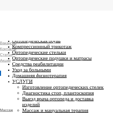
г. Люберцы,
Смирновская 18\20
Ежедневно 9:00 до 21:00
Ортопедические изделия
7 969 204 20 89
Ортопедическая обувь
Вакансии
Компрессионный трикотаж
Контакты
Ортопедические стельки
Статьи
Ортопедические подушки и матрасы
Акции
Средства реабилитации
Уход за больными
Домашняя физиотерапия
г. Люберцы
УСЛУГИ
Пн-Вс 9:00 - 20:45
Изготовление ортопедических стелек
Диагностика стоп, плантоскопия
Выезд врача ортопеда и доставка
ORTHO -
изделий
SALON
Ортопедический
Массаж и мануальная терапия
Массаж
салон