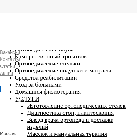
г. Люберцы,
Смирновская 18\20
Ежедневно 9:00 до 21:00
Ортопедические изделия
7 969 204 20 89
Ортопедическая обувь
Вакансии
Компрессионный трикотаж
Контакты
Ортопедические стельки
Статьи
Ортопедические подушки и матрасы
Акции
Средства реабилитации
Уход за больными
Домашняя физиотерапия
г. Люберцы
УСЛУГИ
Пн-Вс 9:00 - 20:45
Изготовление ортопедических стелек
Диагностика стоп, плантоскопия
Выезд врача ортопеда и доставка
ORTHO -
изделий
SALON
Ортопедический
Массаж и мануальная терапия
Массаж
салон