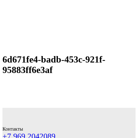
6d671fe4-badb-453c-921f-
95883ff6e3af
Контакты
+7 969 2042089