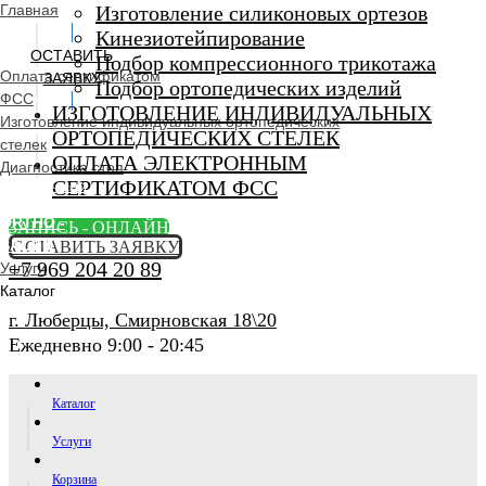
Главная
Изготовление силиконовых ортезов
Кинезиотейпирование
ОСТАВИТЬ
Подбор компрессионного трикотажа
Оплата сертификатом
ЗАЯВКУ
Подбор ортопедических изделий
ФСС
ИЗГОТОВЛЕНИЕ ИНДИВИДУАЛЬНЫХ
Изготовление индивидуальных ортопедических
ОРТОПЕДИЧЕСКИХ СТЕЛЕК
стелек
ОПЛАТА ЭЛЕКТРОННЫМ
Диагностика стоп
СЕРТИФИКАТОМ ФСС
Ортопедический
салон
ORTHO -
ЗАПИСЬ - ОНЛАЙН
SALON
ОСТАВИТЬ ЗАЯВКУ
+7 969 204 20 89
Услуги
Каталог
г. Люберцы, Смирновская 18\20
Ежедневно 9:00 - 20:45
Каталог
Услуги
Корзина