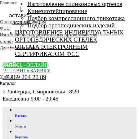
Главная
Изготовление силиконовых ортезов
Кинезиотейпирование
ОСТАВИТЬ
Подбор компрессионного трикотажа
Оплата сертификатом
ЗАЯВКУ
Подбор ортопедических изделий
ФСС
ИЗГОТОВЛЕНИЕ ИНДИВИДУАЛЬНЫХ
Изготовление индивидуальных ортопедических
ОРТОПЕДИЧЕСКИХ СТЕЛЕК
стелек
ОПЛАТА ЭЛЕКТРОННЫМ
Диагностика стоп
СЕРТИФИКАТОМ ФСС
Ортопедический
салон
ORTHO -
ЗАПИСЬ - ОНЛАЙН
SALON
ОСТАВИТЬ ЗАЯВКУ
+7 969 204 20 89
Услуги
Каталог
г. Люберцы, Смирновская 18\20
Ежедневно 9:00 - 20:45
Каталог
Услуги
Корзина