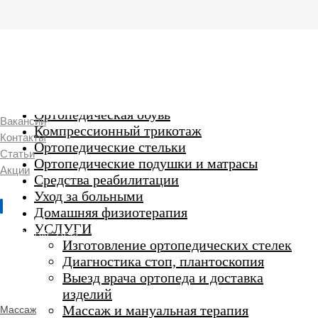
г. Люберцы,
Смирновская 18\20
Ежедневно 9:00 до 21:00
Ортопедические изделия
7 969 204 20 89
Ортопедическая обувь
Вакансии
Компрессионный трикотаж
Контакты
Ортопедические стельки
Статьи
Ортопедические подушки и матрасы
Акции
Средства реабилитации
Уход за больными
Домашняя физиотерапия
г. Люберцы
УСЛУГИ
Пн-Вс 9:00 - 20:45
Изготовление ортопедических стелек
Диагностика стоп, плантоскопия
Выезд врача ортопеда и доставка
ORTHO -
изделий
SALON
Ортопедический
Массаж и мануальная терапия
Массаж
салон