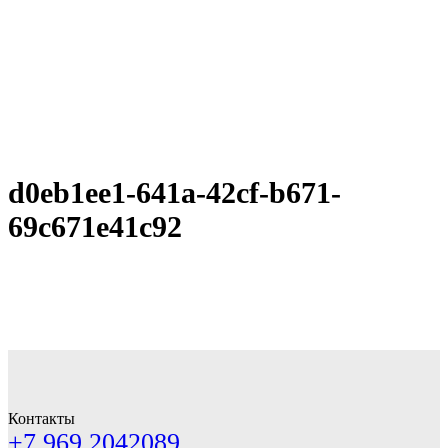
d0eb1ee1-641a-42cf-b671-
69c671e41c92
Контакты
+7 969 2042089