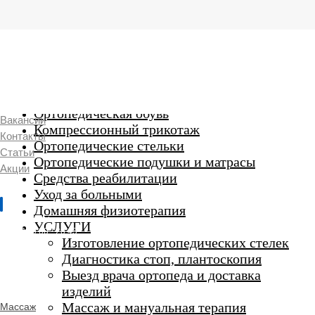
г. Люберцы,
Смирновская 18\20
Ежедневно 9:00 до 21:00
Ортопедические изделия
7 969 204 20 89
Ортопедическая обувь
Вакансии
Компрессионный трикотаж
Контакты
Ортопедические стельки
Статьи
Ортопедические подушки и матрасы
Акции
Средства реабилитации
Уход за больными
Домашняя физиотерапия
г. Люберцы
УСЛУГИ
Пн-Вс 9:00 - 20:45
Изготовление ортопедических стелек
Диагностика стоп, плантоскопия
Выезд врача ортопеда и доставка
ORTHO -
изделий
SALON
Ортопедический
Массаж и мануальная терапия
Массаж
салон