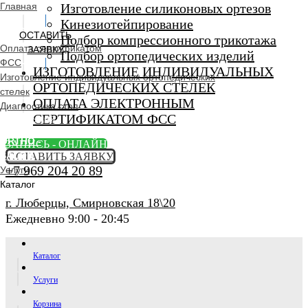
Главная
Изготовление силиконовых ортезов
Кинезиотейпирование
ОСТАВИТЬ
Подбор компрессионного трикотажа
Оплата сертификатом
ЗАЯВКУ
Подбор ортопедических изделий
ФСС
ИЗГОТОВЛЕНИЕ ИНДИВИДУАЛЬНЫХ
Изготовление индивидуальных ортопедических
ОРТОПЕДИЧЕСКИХ СТЕЛЕК
стелек
ОПЛАТА ЭЛЕКТРОННЫМ
Диагностика стоп
СЕРТИФИКАТОМ ФСС
Ортопедический
салон
ORTHO -
ЗАПИСЬ - ОНЛАЙН
SALON
ОСТАВИТЬ ЗАЯВКУ
+7 969 204 20 89
Услуги
Каталог
г. Люберцы, Смирновская 18\20
Ежедневно 9:00 - 20:45
Каталог
Услуги
Корзина