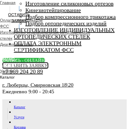
Главная
Изготовление силиконовых ортезов
Кинезиотейпирование
ОСТАВИТЬ
Подбор компрессионного трикотажа
Оплата сертификатом
ЗАЯВКУ
Подбор ортопедических изделий
ФСС
ИЗГОТОВЛЕНИЕ ИНДИВИДУАЛЬНЫХ
Изготовление индивидуальных ортопедических
ОРТОПЕДИЧЕСКИХ СТЕЛЕК
стелек
ОПЛАТА ЭЛЕКТРОННЫМ
Диагностика стоп
СЕРТИФИКАТОМ ФСС
Ортопедический
салон
ORTHO -
ЗАПИСЬ - ОНЛАЙН
SALON
ОСТАВИТЬ ЗАЯВКУ
+7 969 204 20 89
Услуги
Каталог
г. Люберцы, Смирновская 18\20
Ежедневно 9:00 - 20:45
Каталог
Услуги
Корзина