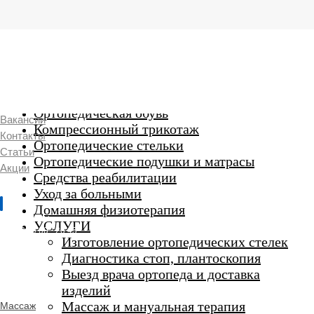
г. Люберцы,
Смирновская 18\20
Ежедневно 9:00 до 21:00
Ортопедические изделия
7 969 204 20 89
Ортопедическая обувь
Вакансии
Компрессионный трикотаж
Контакты
Ортопедические стельки
Статьи
Ортопедические подушки и матрасы
Акции
Средства реабилитации
Уход за больными
Домашняя физиотерапия
г. Люберцы
УСЛУГИ
Пн-Вс 9:00 - 20:45
Изготовление ортопедических стелек
Диагностика стоп, плантоскопия
Выезд врача ортопеда и доставка
ORTHO -
изделий
SALON
Ортопедический
Массаж и мануальная терапия
Массаж
салон