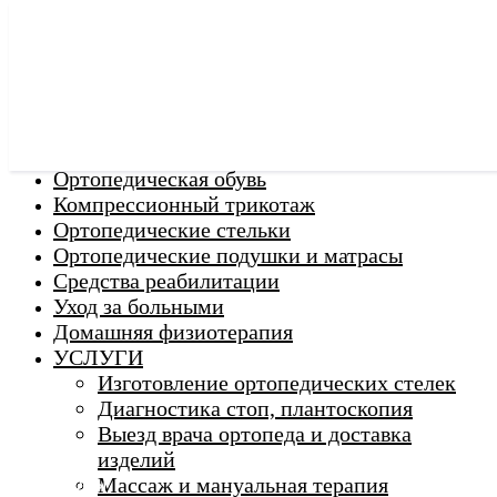
Ортопедические изделия
Ортопедическая обувь
Компрессионный трикотаж
Ортопедические стельки
Ортопедические подушки и матрасы
Средства реабилитации
Уход за больными
Домашняя физиотерапия
г. Люберцы
УСЛУГИ
Пн-Вс 9:00 - 20:45
Изготовление ортопедических стелек
Диагностика стоп, плантоскопия
Выезд врача ортопеда и доставка
ORTHO -
изделий
SALON
Ортопедический
Массаж и мануальная терапия
салон