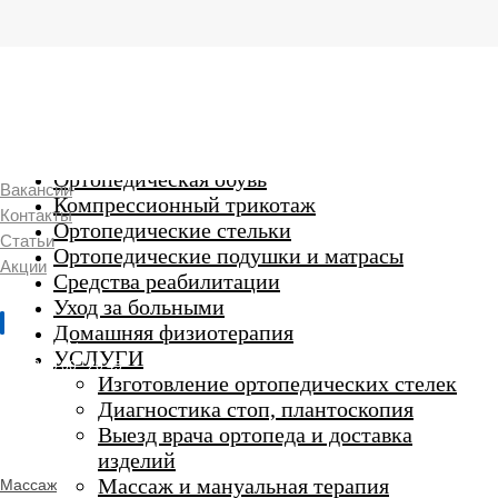
г. Люберцы,
Смирновская 18\20
Ежедневно 9:00 до 21:00
Ортопедические изделия
7 969 204 20 89
Ортопедическая обувь
Вакансии
Компрессионный трикотаж
Контакты
Ортопедические стельки
Статьи
Ортопедические подушки и матрасы
Акции
Средства реабилитации
Уход за больными
Домашняя физиотерапия
г. Люберцы
УСЛУГИ
Пн-Вс 9:00 - 20:45
Изготовление ортопедических стелек
Диагностика стоп, плантоскопия
Выезд врача ортопеда и доставка
ORTHO -
изделий
SALON
Ортопедический
Массаж и мануальная терапия
Массаж
салон