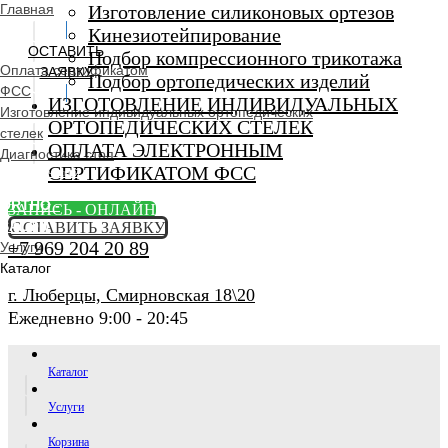
Главная
Изготовление силиконовых ортезов
Кинезиотейпирование
ОСТАВИТЬ
Подбор компрессионного трикотажа
Оплата сертификатом
ЗАЯВКУ
Подбор ортопедических изделий
ФСС
ИЗГОТОВЛЕНИЕ ИНДИВИДУАЛЬНЫХ
Изготовление индивидуальных ортопедических
ОРТОПЕДИЧЕСКИХ СТЕЛЕК
стелек
ОПЛАТА ЭЛЕКТРОННЫМ
Диагностика стоп
СЕРТИФИКАТОМ ФСС
Ортопедический
салон
ORTHO -
ЗАПИСЬ - ОНЛАЙН
SALON
ОСТАВИТЬ ЗАЯВКУ
+7 969 204 20 89
Услуги
Каталог
г. Люберцы, Смирновская 18\20
Ежедневно 9:00 - 20:45
Каталог
Услуги
Корзина